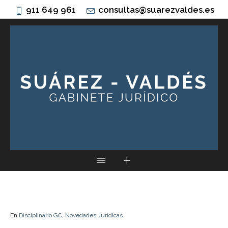
911 649 961
consultas@suarezvaldes.es
En
Disciplinario GC
,
Novedades Jurídicas