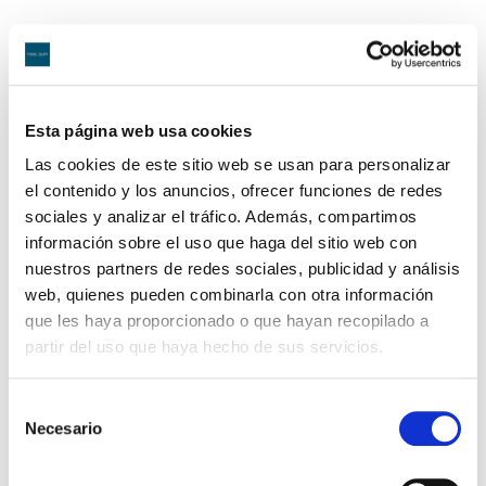
Compartir en:
Facebook
Google+
Twitter
Pinterest
Esta página web usa cookies
Delito militar de insulto a superior en su modalidad de
Las cookies de este sitio web se usan para personalizar
ejecutar actos o demostraciones con tendencia a
el contenido y los anuncios, ofrecer funciones de redes
maltratar de obra a un superior: el Tribunal Militar
sociales y analizar el tráfico. Además, compartimos
información sobre el uso que haga del sitio web con
Territorial Segundo condena a un legionario por
nuestros partners de redes sociales, publicidad y análisis
amagar con agredir a su sargento.
web, quienes pueden combinarla con otra información
que les haya proporcionado o que hayan recopilado a
Apto para el servicio con elimitaciones: El Juzgado
partir del uso que haya hecho de sus servicios.
Central de la Audiencia Nacional reconoce el derecho
de un Guardia Civil a trabajar sin limitaciones.
Selección
Necesario
de
consentimiento