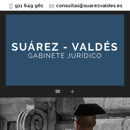
911 649 961
consultas@suarezvaldes.es