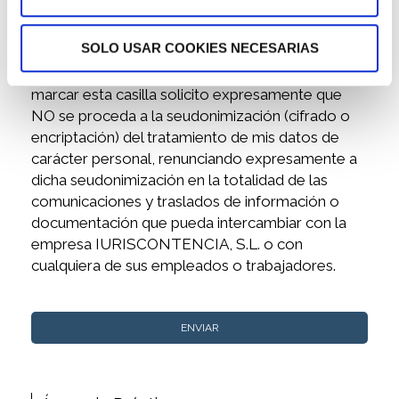
servicios a mi correo electrónico y/o teléfono
y/o redes sociales. Marcando esta casilla
SOLO USAR COOKIES NECESARIAS
manifiesto igualmente que los datos facilitados
son ciertos y que corresponden a mi persona. Al
marcar esta casilla solicito expresamente que
NO se proceda a la seudonimización (cifrado o
encriptación) del tratamiento de mis datos de
carácter personal, renunciando expresamente a
dicha seudonimización en la totalidad de las
comunicaciones y traslados de información o
documentación que pueda intercambiar con la
empresa IURISCONTENCIA, S.L. o con
cualquiera de sus empleados o trabajadores.