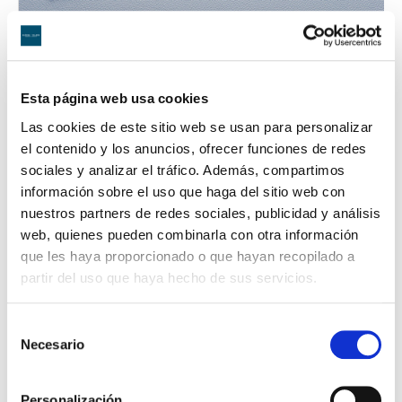
Esta página web usa cookies
Las cookies de este sitio web se usan para personalizar
el contenido y los anuncios, ofrecer funciones de redes
sociales y analizar el tráfico. Además, compartimos
información sobre el uso que haga del sitio web con
Novedades Jurídicas
nuestros partners de redes sociales, publicidad y análisis
web, quienes pueden combinarla con otra información
Especial Guardia Civil
que les haya proporcionado o que hayan recopilado a
partir del uso que haya hecho de sus servicios.
Especial Militares
Especial CNP y Policía Local
Selección
Necesario
de
Especial Funcionarios de Prisiones
consentimiento
Descargas
Personalización