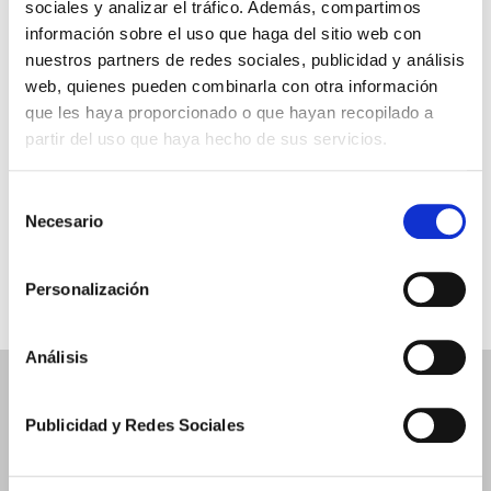
sociales y analizar el tráfico. Además, compartimos
Especial Funcionarios de Prisiones
información sobre el uso que haga del sitio web con
nuestros partners de redes sociales, publicidad y análisis
Descargas
web, quienes pueden combinarla con otra información
que les haya proporcionado o que hayan recopilado a
Nuestras Sentencias
partir del uso que haya hecho de sus servicios.
Áreas de Práctica
Selección
Tu Opinión
Necesario
de
Dossier de Prensa
consentimiento
Personalización
Análisis
Publicidad y Redes Sociales
Gabinete Jurídico