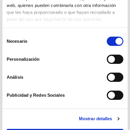
web, quienes pueden combinarla con otra información
que les haya proporcionado o que hayan recopilado a
partir del uso que haya hecho de sus servicios.
Selección
Necesario
de
consentimiento
Novedades Jurídicas
Personalización
Especial Guardia Civil
Análisis
Especial Militares
Especial CNP y Policía Local
Publicidad y Redes Sociales
Especial Funcionarios de Prisiones
Descargas
Mostrar detalles
Nuestras Sentencias