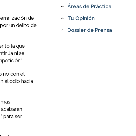
Áreas de Práctica
ndemnización de
Tu Opinión
por un delito de
Dossier de Prensa
ento la que
ntinúa ni se
petición”.
o no con el
n al odio hacia
romas
e acabaran
” para ser