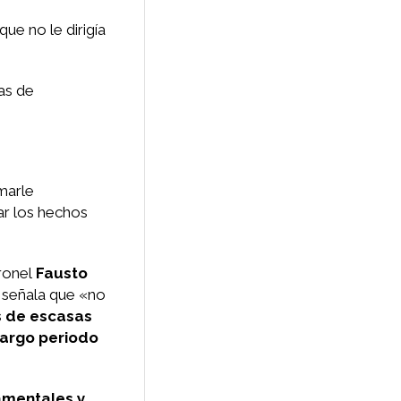
ue no le dirigía
as de
marle
ar los hechos
oronel
Fausto
, señala que «no
 de escasas
largo periodo
damentales y