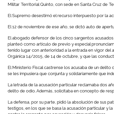
Militar Territorial Quinto, con sede en Santa Cruz de Ten
El Supremo desestimó el recurso interpuesto por la acusa
El 12 de noviembre de ese año, se dictó auto de apertur
El abogado defensor de los cinco sargentos acusados
planteó como artículo de previo y especial pronunciam
tenido lugar con anterioridad a la entrada en vigor del
Orgánica 14/2015, de 14 de octubre, y que las conduct
El Ministerio Fiscal castrense los acusaba de un delito
se les impusiera que conjunta y solidariamente que ind
La letrada de la acusación particular reclamaba dos añ
delito de odio. Además, solicitaba en concepto de respo
La defensa, por su parte, pidió la absolución de sus p
testigos, en los que se basa la acusación particular y 