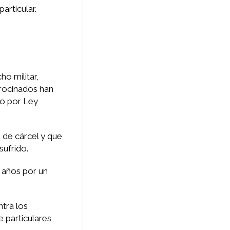
articular.
ho militar,
trocinados han
do por Ley
o de cárcel y que
sufrido.
o años por un
ntra los
e particulares