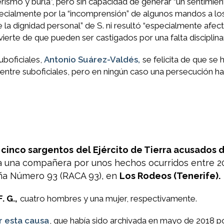
ismo y burla”, pero sin capacidad de generar “un sentimie
pecialmente por la “incomprensión” de algunos mandos a lo
a dignidad personal” de S. ni resultó “especialmente afect
dvierte de que pueden ser castigados por una falta disciplin
uboficiales,
Antonio Suárez-Valdés,
se felicita de que se 
 entre suboficiales, pero en ningún caso una persecución ha
cinco sargentos
del Ejército de Tierra acusados 
a una compañera por unos hechos ocurridos entre 20
aña Número 93 (RACA 93), en
Los Rodeos (Tenerife).
 F. G.,
cuatro hombres y una mujer, respectivamente.
r esta causa
, que había sido archivada en mayo de 2018 po