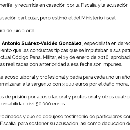
erife, y recurrida en casación por la Fiscalía y la acusación p
ción particular, pero estimó el del Ministerio fiscal.
a de juicio oral.
,
Antonio Suárez-Valdés González
, especialista en derec
iento que las conductas típicas que se imputaban a sus pa
 actual Código Penal Militar, el 15 de enero de 2016, aproba
as realizadas con anterioridad a esa fecha son impunes.
 de acoso laboral y profesional y pedía para cada uno un añ
emnizaran a la sargento con 3.000 euros por el daño moral 
os de prisión por acoso laboral y profesional y otros cuatr
nsabilidad civil 50.000 euros.
atrocinados y que se dedujese testimonio de particulares co
la Fiscalía para sostener su acusación, así como deducción d