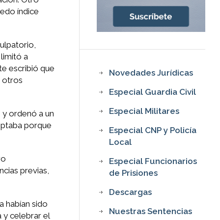
dedo índice
ulpatorio,
limitó a
te escribió que
Novedades Jurídicas
e otros
Especial Guardia Civil
Especial Militares
o y ordenó a un
ceptaba porque
Especial CNP y Policía
Local
ro
Especial Funcionarios
ncias previas,
de Prisiones
Descargas
a habían sido
Nuestras Sentencias
 y celebrar el