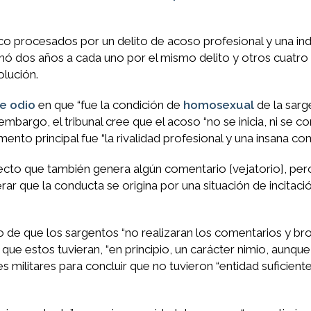
cinco procesados por un delito de acoso profesional y una i
amó dos años a cada uno por el mismo delito y otros cuatro 
olución.
de odio
en que “fue la condición de
homosexual
de la sarg
embargo, el tribunal cree que el acoso “no se inicia, ni se co
nto principal fue “la rivalidad profesional y una insana com
pecto que también genera algún comentario [vejatorio], per
que la conducta se origina por una situación de incitació
ho de que los sargentos “no realizaran los comentarios y b
 que estos tuvieran, “en principio, un carácter nimio, aunqu
es militares para concluir que no tuvieron “entidad suficiente