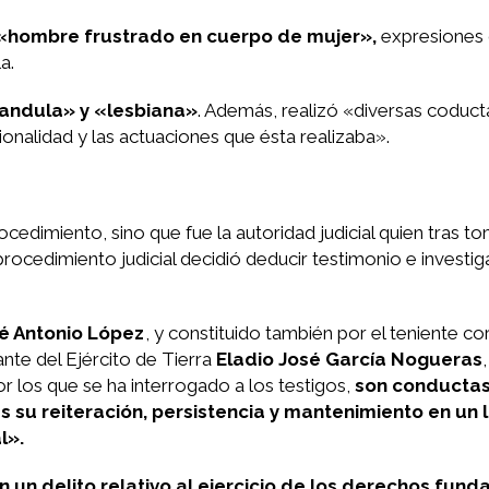
 «hombre frustrado en cuerpo de mujer»,
expresiones q
a.
andula» y «lesbiana»
. Además, realizó «diversas coduct
onalidad y las actuaciones que ésta realizaba».
edimiento, sino que fue la autoridad judicial quien tras to
rocedimiento judicial decidió deducir testimonio e investig
é Antonio López
, y constituido también por el teniente c
nte del Ejército de Tierra
Eladio José García Nogueras
r los que se ha interrogado a los testigos,
son conductas
su reiteración, persistencia y mantenimiento en un 
l».
 un delito relativo al ejercicio de los derechos fun