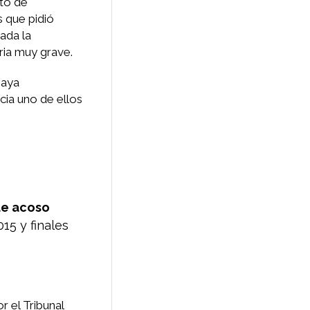
nto de
s que pidió
ada la
aria muy grave.
haya
cia uno de ellos
de acoso
15 y finales
r el Tribunal