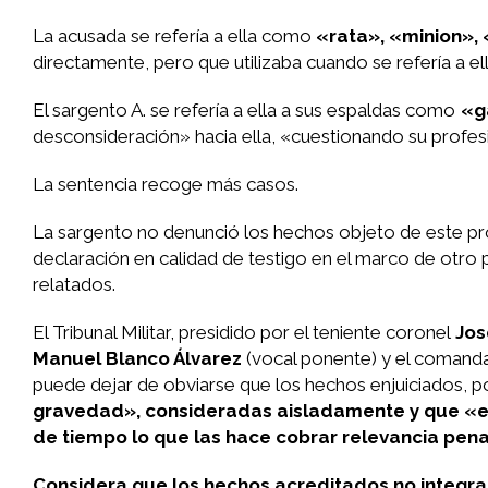
La acusada se refería a ella como
«rata», «minion»,
directamente, pero que utilizaba cuando se refería a ell
El sargento A. se refería a ella a sus espaldas como
«g
desconsideración» hacia ella, «cuestionando su profesi
La sentencia recoge más casos.
La sargento no denunció los hechos objeto de este proc
declaración en calidad de testigo en el marco de otro p
relatados.
El Tribunal Militar, presidido por el teniente coronel
Jos
Manuel Blanco Álvarez
(vocal ponente) y el comanda
puede dejar de obviarse que los hechos enjuiciados, po
gravedad», consideradas aisladamente y que «es 
de tiempo lo que las hace cobrar relevancia pena
Considera que los hechos acreditados no integran