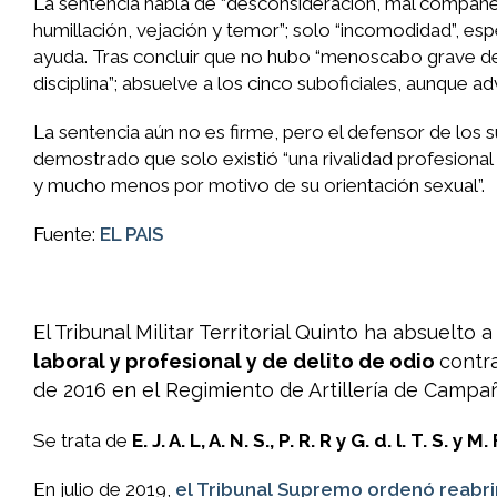
La sentencia habla de “desconsideración, mal compañer
humillación, vejación y temor”; solo “incomodidad”, es
ayuda. Tras concluir que no hubo “menoscabo grave de l
disciplina”; absuelve a los cinco suboficiales, aunque a
La sentencia aún no es firme, pero el defensor de los s
demostrado que solo existió “una rivalidad profesional
y mucho menos por motivo de su orientación sexual”.
Fuente:
EL PAIS
El Tribunal Militar Territorial Quinto ha absuelto a
laboral y profesional y de delito de odio
contr
de 2016 en el Regimiento de Artillería de Camp
Se trata de
E. J. A. L, A. N. S., P. R. R y G. d. l. T. S. y M.
En julio de 2019,
el Tribunal Supremo ordenó reabri