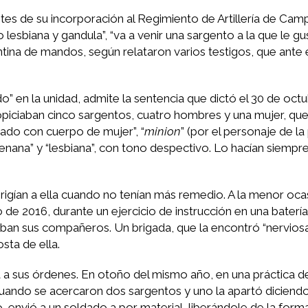
s de su incorporación al Regimiento de Artillería de Ca
 lesbiana y gandula”, “va a venir una sargento a la que le g
tina de mandos, según relataron varios testigos, que ante e
o” en la unidad, admite la sentencia que dictó el 30 de oct
opiciaban cinco sargentos, cuatro hombres y una mujer, qu
rado con cuerpo de mujer”, “
minion
” (por el personaje de la
“enana” y “lesbiana”, con tono despectivo. Lo hacían siempr
irigían a ella cuando no tenían más remedio. A la menor oca
de 2016, durante un ejercicio de instrucción en una batería
ban sus compañeros. Un brigada, que la encontró “nerviosa 
sta de ella.
a a sus órdenes. En otoño del mismo año, en una práctica de
cuando se acercaron dos sargentos y uno la apartó diciend
nvió a un soldado a por material, liberándole de la forma