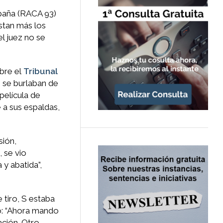
mpaña (RACA 93)
ustan más los
l juez no se
ubre el
Tribunal
e se burlaban de
 película de
e a sus espaldas,
sión,
, se vio
y abatida”,
 tiro, S estaba
o: “Ahora mando
ción. Otro