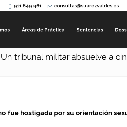
911 649 961
consultas@suarezvaldes.es
omos
Áreas de Práctica
Sentencias
Doss
: Un tribunal militar absuelve a 
no fue hostigada por su orientación sexu