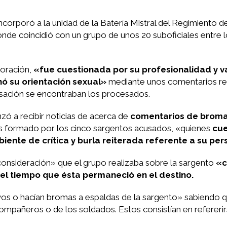
corporó a la unidad de la Batería Mistral del Regimiento de 
e coincidió con un grupo de unos 20 suboficiales entre l
poración,
«fue cuestionada por su profesionalidad y v
ó su orientación sexual»
mediante unos comentarios rea
sación se encontraban los procesados.
zó a recibir noticias de acerca de
comentarios de broma,
les formado por los cinco sargentos acusados, «quienes
cue
ente de crítica y burla reiterada referente a su per
consideración» que el grupo realizaba sobre la sargento
«c
l tiempo que ésta permaneció en el destino.
vos o hacían bromas a espaldas de la sargento» sabiendo 
mpañeros o de los soldados. Estos consistían en refereri