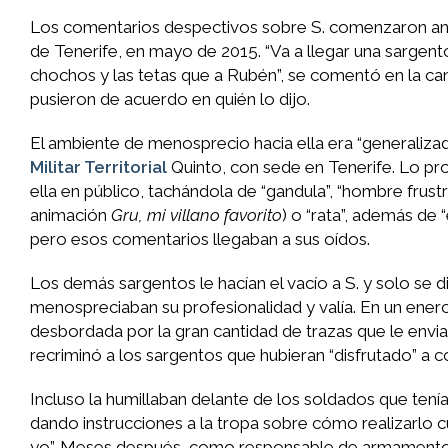
Los comentarios despectivos sobre S. comenzaron ante
de Tenerife, en mayo de 2015. “Va a llegar una sargento
chochos y las tetas que a Rubén”, se comentó en la can
pusieron de acuerdo en quién lo dijo.
El ambiente de menosprecio hacia ella era “generalizad
Militar Territorial
Quinto, con sede en Tenerife. Lo pr
ella en público, tachándola de “gandula”, “hombre frust
animación
Gru, mi villano favorito
) o “rata”, además de 
pero esos comentarios llegaban a sus oídos.
Los demás sargentos le hacían el vacío a S. y solo se d
menospreciaban su profesionalidad y valía. En un enero 
desbordada por la gran cantidad de trazas que le envia
recriminó a los sargentos que hubieran “disfrutado” a co
Incluso la humillaban delante de los soldados que tení
dando instrucciones a la tropa sobre cómo realizarlo 
yo”. Meses después, como responsable de armamento, e