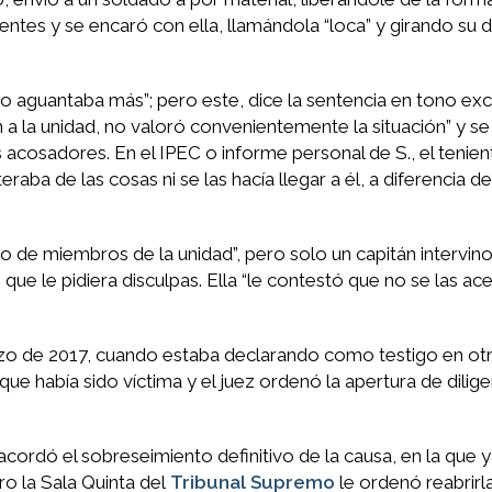
ntes y se encaró con ella, llamándola “loca” y girando su 
“no aguantaba más”; pero este, dice la sentencia en tono exc
 a la unidad, no valoró convenientemente la situación” y se 
acosadores. En el IPEC o informe personal de S., el tenien
aba de las cosas ni se las hacía llegar a él, a diferencia d
sto de miembros de la unidad”, pero solo un capitán intervin
que le pidiera disculpas. Ella “le contestó que no se las a
rzo de 2017, cuando estaba declarando como testigo en ot
ue había sido víctima y el juez ordenó la apertura de dilige
.
acordó el sobreseimiento definitivo de la causa, en la que y
o la Sala Quinta del
Tribunal Supremo
le ordenó reabrirla