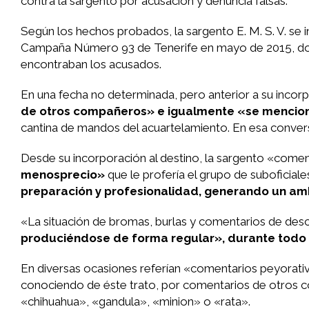
contra la sargento por acusación y denuncia falsas.
Según los hechos probados, la sargento E. M. S. V. se in
Campaña Número 93 de Tenerife en mayo de 2015, dond
encontraban los acusados.
En una fecha no determinada, pero anterior a su incor
de otros compañeros» e igualmente «se mencion
cantina de mandos del acuartelamiento. En esa conver
Desde su incorporación al destino, la sargento «comen
menosprecio»
que le profería el grupo de suboficia
preparación y profesionalidad, generando un ambi
«La situación de bromas, burlas y comentarios de des
produciéndose de forma regular», durante todo e
En diversas ocasiones referían «comentarios peyorati
conociendo de éste trato, por comentarios de otros co
«chihuahua», «gandula», «minion» o «rata».