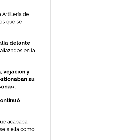
Artillería de
os que se
alía delante
liazados en la
 vejación y
stionaban su
sona».
ontinuó
que acababa
rse a ella como