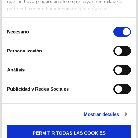
que les haya proporcionado o que hayan recopilado a
partir del uso que haya hecho de sus servicios.
Selección
Necesario
de
Novedades Jurídicas
consentimiento
Especial Guardia Civil
Personalización
Especial Militares
Análisis
Especial CNP y Policía Local
Especial Funcionarios de Prisiones
Publicidad y Redes Sociales
Descargas
Nuestras Sentencias
Mostrar detalles
Áreas de Práctica
PERMITIR TODAS LAS COOKIES
Tu Opinión