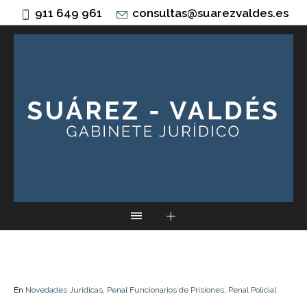
911 649 961
consultas@suarezvaldes.es
En
Novedades Jurídicas
,
Penal Funcionarios de Prisiones
,
Penal Policial