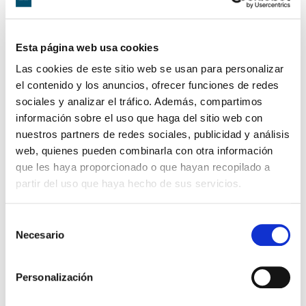
meteorológicas existentes en la zona (velocidad de
viento y oleaje) no permitirían la realización del salto
al mar.
Esta página web usa cookies
En este sentido, el informe de meteorología emitido
Las cookies de este sitio web se usan para personalizar
por el Patrullero Infanta Cristina señala la existencia
el contenido y los anuncios, ofrecer funciones de redes
«de vientos bonancibles moderados, mar rizada,
sociales y analizar el tráfico. Además, compartimos
cielos despejados y buena visibilidad. Con rachas de
información sobre el uso que haga del sitio web con
entre 20 y 25 nudos entre las 10 y las 11 de la
nuestros partners de redes sociales, publicidad y análisis
mañana, con una media de 11 a 16 nudos durante
web, quienes pueden combinarla con otra información
toda la mañana, siendo la velocidad máxima
que les haya proporcionado o que hayan recopilado a
permitida para efectuar el salto de 14 nudos».
partir del uso que haya hecho de sus servicios.
Además, el personal de la tripulación de la
Selección
embarcación que prestó los primeros auxilios al
Necesario
de
fallecido tampoco estaría compuesta por los
consentimiento
integrantes exigidos en el ejercicio de la Brigada de
Paracaidistas Almogávares VI, según la reunión de
Personalización
coordinación del jefe de zona de lanzamiento en