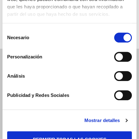
Tu Opinión
que les haya proporcionado o que hayan recopilado a
partir del uso que haya hecho de sus servicios.
Dossier de Prensa
Selección
Necesario
de
consentimiento
Personalización
Gabinete Jurídico
Análisis
Quienes Somos
Publicidad y Redes Sociales
Dossier de Prensa
Áreas de Práctica
Mostrar detalles
Trabaja con nosotros