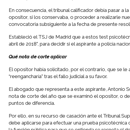
En consecuencia, el tribunal calificador debía pasar a la
opositor, si los conservaba, o proceder a realizarle nu
convocatoria subsiguiente a la fecha de presente resol
Estableció el TSJ de Madrid que a estos test psicotécn
abril de 2018”, para decidir si el aspirante a policía na
Qué nota de corte aplicar
El opositor había solicitado, por el contrario, que se l
“reengancharía” tras el fallo judicial a su favor.
El abogado que representa a este aspirante, Antonio Su
nota de corte del año que se examinó el opositor, o de
puntos de diferencia.
Por ello, en su recurso de casación ante el Tribunal Su
debe aplicarse para efectuar una prueba psicotécnica 
la función pública para que se entienda se respeta el de