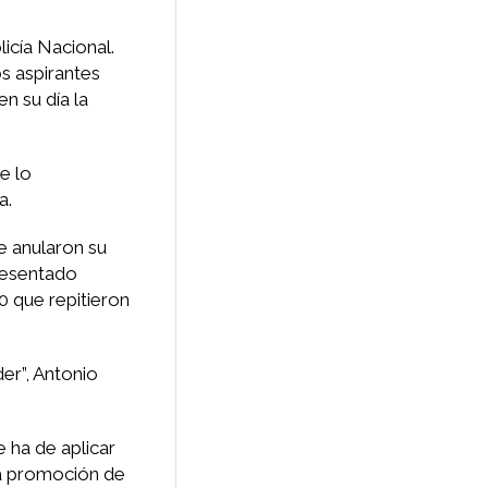
icía Nacional.
os aspirantes
n su día la
e lo
a.
e anularon su
presentado
0 que repitieron
er”, Antonio
 ha de aplicar
 la promoción de