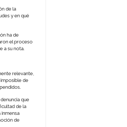
ón de la
tudes y en qué
ión ha de
aron el proceso
e a su nota.
mente relevante,
, imposible de
spendidos.
, denuncia que
icultad de la
la inmensa
moción de