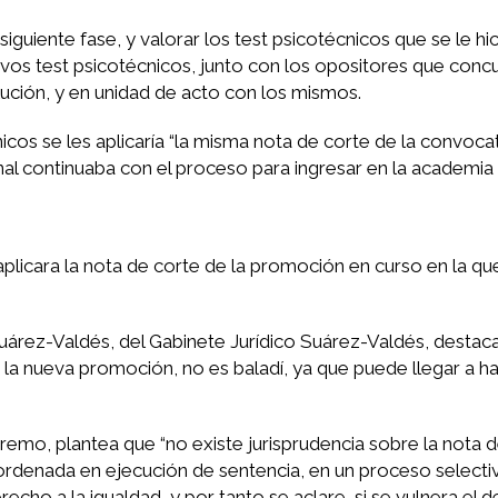
 siguiente fase, y valorar los test psicotécnicos que se le hic
evos test psicotécnicos, junto con los opositores que concu
ución, y en unidad de acto con los mismos.
icos se les aplicaría “la misma nota de corte de la convoca
cional continuaba con el proceso para ingresar en la academia 
e aplicara la nota de corte de la promoción en curso en la qu
árez-Valdés, del Gabinete Jurídico Suárez-Valdés, destaca 
 la nueva promoción, no es baladí, ya que puede llegar a h
premo, plantea que “no existe jurisprudencia sobre la nota 
ordenada en ejecución de sentencia, en un proceso select
recho a la igualdad, y por tanto se aclare, si se vulnera el 