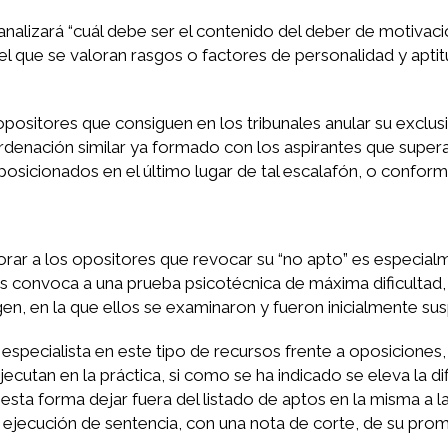
nalizará “cuál debe ser el contenido del deber de motivaci
el que se valoran rasgos o factores de personalidad y apti
positores que consiguen en los tribunales anular su exclus
ordenación similar ya formado con los aspirantes que super
sicionados en el último lugar de tal escalafón, o conform
orar a los opositores que revocar su “no apto” es especial
les convoca a una prueba psicotécnica de máxima dificultad
en, en la que ellos se examinaron y fueron inicialmente su
especialista en este tipo de recursos frente a oposiciones
utan en la práctica, si como se ha indicado se eleva la dif
 esta forma dejar fuera del listado de aptos en la misma a 
 ejecución de sentencia, con una nota de corte, de su pro