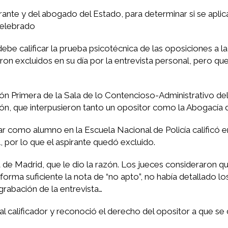
irante y del abogado del Estado, para determinar si se aplica 
celebrado
ebe calificar la prueba psicotécnica de las oposiciones a l
ron excluidos en su día por la entrevista personal, pero qu
 Primera de la Sala de lo Contencioso-Administrativo del
n, que interpusieron tanto un opositor como la Abogacía 
sar como alumno en la Escuela Nacional de Policía calificó e
, por lo que el aspirante quedó excluido.
ia de Madrid, que le dio la razón. Los jueces consideraron que
forma suficiente la nota de “no apto”, no había detallado los
grabación de la entrevista…
unal calificador y reconoció el derecho del opositor a que s