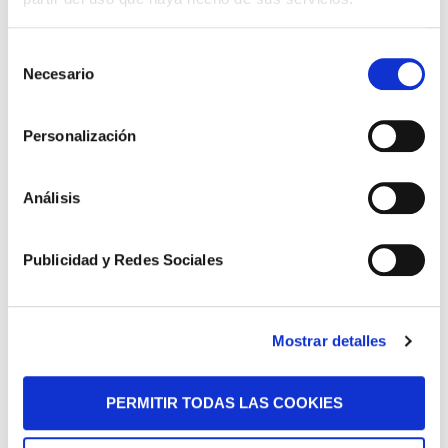
Selección
Novedades Jurídicas
Necesario
de
Especial Guardia Civil
consentimiento
Personalización
Especial Militares
Especial CNP y Policía Local
Análisis
Especial Funcionarios de Prisiones
Descargas
Publicidad y Redes Sociales
Nuestras Sentencias
Áreas de Práctica
Mostrar detalles
Tu Opinión
PERMITIR TODAS LAS COOKIES
Dossier de Prensa