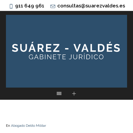
911 649 961
consultas@suarezvaldes.es
En
Abogado Delito Militar