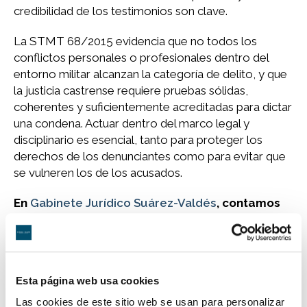
credibilidad de los testimonios son clave.
La STMT 68/2015 evidencia que no todos los
conflictos personales o profesionales dentro del
entorno militar alcanzan la categoría de delito, y que
la justicia castrense requiere pruebas sólidas,
coherentes y suficientemente acreditadas para dictar
una condena. Actuar dentro del marco legal y
disciplinario es esencial, tanto para proteger los
derechos de los denunciantes como para evitar que
se vulneren los de los acusados.
En
Gabinete Jurídico Suárez-Valdés
, contamos
con los mejores abogados en delitos de acoso
en el entorno castrense, con una trayectoria
contrastada en procedimientos ante la
jurisdicción militar. Estudiaremos tu caso con la
Esta página web usa cookies
máxima discreción y rigor jurídico. No dudes en
consultarnos.
Las cookies de este sitio web se usan para personalizar