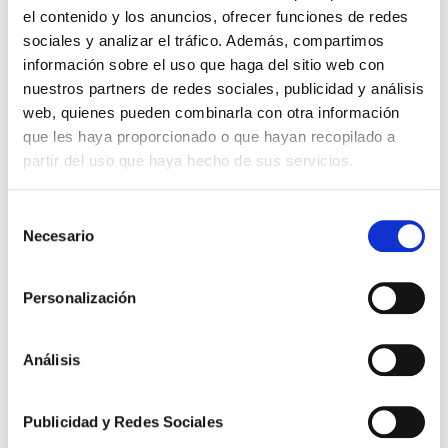
el contenido y los anuncios, ofrecer funciones de redes
—
sociales y analizar el tráfico. Además, compartimos
información sobre el uso que haga del sitio web con
🔗
Consulta la sentencia completa en la web del
nuestros partners de redes sociales, publicidad y análisis
Consejo General del Poder Judicial:
web, quienes pueden combinarla con otra información
STMT 68/2015 – Tribunal Militar Territorial
que les haya proporcionado o que hayan recopilado a
Quinto
partir del uso que haya hecho de sus servicios.
Selección
Necesario
de
Compartir en:
consentimiento
Facebook
Google+
Twitter
Pinterest
Personalización
Análisis
Suárez Valdés logra que la Audiencia Nacional
condene a la Administración a indemnizar a un
Guardia Civil por responsabilidad patrimonial
Publicidad y Redes Sociales