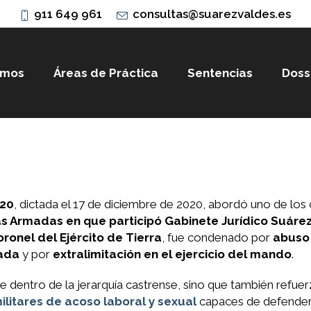
911 649 961
consultas@suarezvaldes.es
omos
Áreas de Práctica
Sentencias
Doss
020
, dictada el 17 de diciembre de 2020, abordó uno de lo
as Armadas en que participó Gabinete Jurídico Suáre
ronel del Ejército de Tierra
, fue condenado por
abuso
nada
y por
extralimitación en el ejercicio del mando
.
e dentro de la jerarquía castrense, sino que también refuer
ilitares de acoso laboral y sexual
capaces de defender 