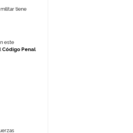
ilitar tiene
En este
l
Código Penal
Fuerzas