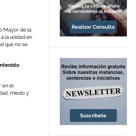
o Mayor de la
a la unidad en
dad que no se
ontenido
r en el
edad, miedo y