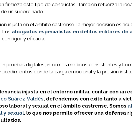
con firmeza este tipo de conductas. También refuerza la ide
d de un subordinado.
ón injusta en el ámbito castrense, la mejor decisión es acud
. Los
abogados especialistas en delitos militares de 
con rigor y eficacia.
on pruebas digitales, informes médicos consistentes y la i
rocedimientos donde la carga emocional y la presión instit
enuncia injusta en el entorno militar, contar con un e
ico Suárez-Valdés
, defendemos con éxito tanto a ví
so laboral y sexual en el ámbito castrense. Somos
a
l y sexual
, lo que nos permite ofrecer una defensa ri
sultados.