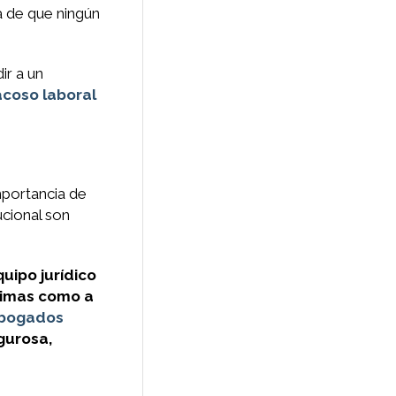
a de que ningún
ir a un
acoso laboral
mportancia de
ucional son
quipo jurídico
ctimas como a
bogados
gurosa,