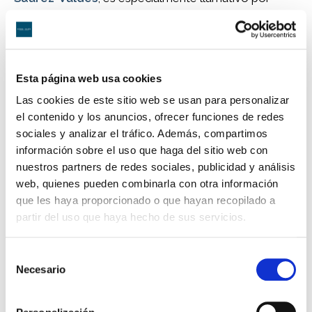
tratarse de una familia monoparental. Así, un sargento
que tiene a su cargo de manera exclusiva la patria
potestad de una menor,
recibió el 27 de mayo una
orden de desalojo de su hogar —un pequeño
Esta página web usa cookies
apartamento de dos habitaciones y un baño— y
se le ofrece una sola habitación en la
Las cookies de este sitio web se usan para personalizar
residencia militar conocida como
El Gato
.
el contenido y los anuncios, ofrecer funciones de redes
sociales y analizar el tráfico. Además, compartimos
Tras presentar un recurso de alzada, el general de
información sobre el uso que haga del sitio web con
brigada
Pablo Guillén García
, jefe de la base de
nuestros partners de redes sociales, publicidad y análisis
Torrejón, insistía en una resolución de principios de
web, quienes pueden combinarla con otra información
agosto de este año en que el sargento debía
que les haya proporcionado o que hayan recopilado a
abandonar su casa, a las que refiere como
partir del uso que haya hecho de sus servicios.
«habitaciones», y le ofrece «la posibilidad de
reubicarse en una habitación doble con baño
Selección
individual en el edificio 121 [El Gato], debido a las
Necesario
de
necesidades de alojamiento imperantes» y señala la
consentimiento
reciente llegada de nuevos militares destinados a la