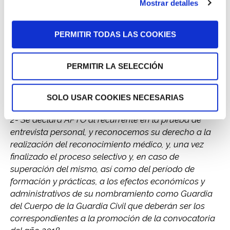
Mostrar detalles
General Jefe de Enseñanza de la Dirección General
de la Guardia Civil de enero de 2019, por la que se
PERMITIR TODAS LAS COOKIES
desestima el recurso de alzada formulado contra
Acuerdo del Tribunal de Selección del proceso
selectivo para el ingreso en la Escala de Cabos y
PERMITIR LA SELECCIÓN
Guardias de la Guardia Civil, y, en consecuencia,
anulamos dichos actos por no ser conformes a
derecho.
SOLO USAR COOKIES NECESARIAS
2- Se declara APTO al recurrente en la prueba de
entrevista personal, y reconocemos su derecho a la
realización del reconocimiento médico, y, una vez
finalizado el proceso selectivo y, en caso de
superación del mismo, así como del período de
formación y prácticas, a los efectos económicos y
administrativos de su nombramiento como Guardia
del Cuerpo de la Guardia Civil que deberán ser los
correspondientes a la promoción de la convocatoria