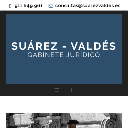
911 649 961
consultas@suarezvaldes.es