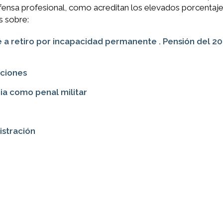
efensa profesional, como acreditan los elevados porcentaj
s sobre:
asé a retiro por incapacidad permanente . Pensión del 2
nciones
ria como penal militar
istración