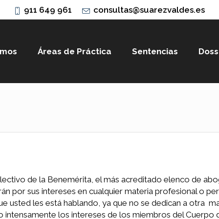
911 649 961
consultas@suarezvaldes.es
omos
Áreas de Práctica
Sentencias
Doss
lectivo de la Benemérita, el más acreditado elenco de ab
arán por sus intereses en cualquier materia profesional o pe
ue usted les está hablando, ya que no se dedican a otra ma
 intensamente los intereses de los miembros del Cuerpo d