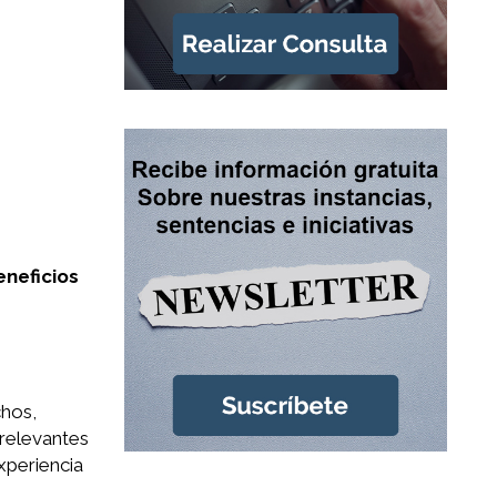
eneficios
chos,
 relevantes
xperiencia