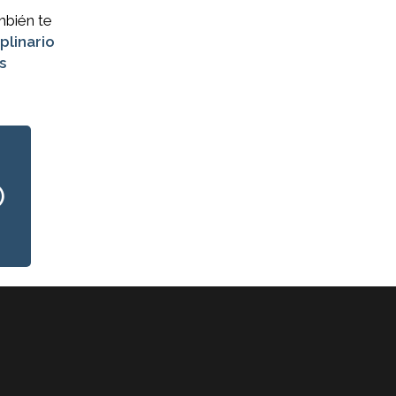
mbién te
plinario
s
O