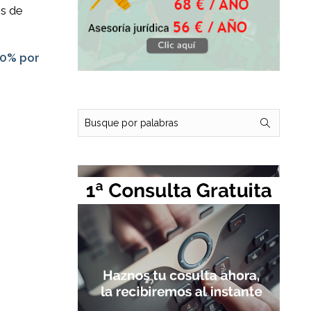
es de
00% por