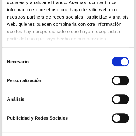
sociales y analizar el tráfico. Además, compartimos
CORONELES POR DENIGRAR A UN
información sobre el uso que haga del sitio web con
SARGENTO Y MANIPULAR SU
nuestros partners de redes sociales, publicidad y análisis
CORREO ELECTRÓNICO
web, quienes pueden combinarla con otra información
que les haya proporcionado o que hayan recopilado a
El Tribunal Militar Central los acusa de extralimitarse
partir del uso que haya hecho de sus servicios.
en el ejercicio de mando. Los dos mandos entraron
en el ‘mail’ de su subordinado para desprestigiarlo. El
Selección
sargento tenía una relación con una secretaria que
Necesario
de
antes había estado con uno de ellos. EFE Madrid
consentimiento
Actualizado: 02/12/2013 20:15 horas El Tribunal
Personalización
Militar Central ha condenado a dos...
por
Suarez Valdés
Análisis
En
Acoso
,
Novedades Jurídicas
,
Penal Militar
Publicidad y Redes Sociales
1
…
21
22
23
24