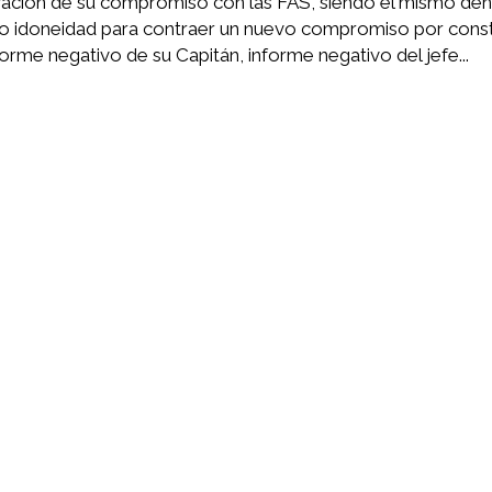
vación de su compromiso con las FAS, siendo el mismo de
a no idoneidad para contraer un nuevo compromiso por cons
nforme negativo de su Capitán, informe negativo del jefe...