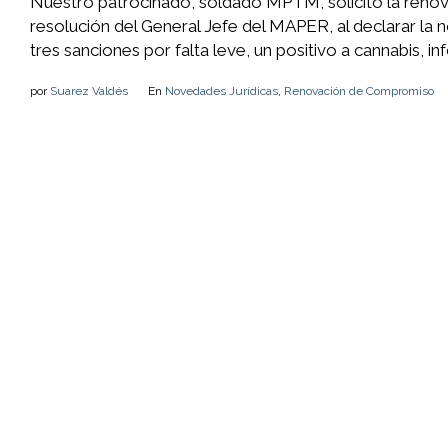
Nuestro patrocinado, soldado MPTM, solicitó la reno
resolución del General Jefe del MAPER, al declarar l
tres sanciones por falta leve, un positivo a cannabis, i
por
Suarez Valdés
En
Novedades Jurídicas
,
Renovación de Compromiso