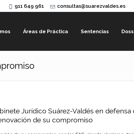
911 649 961
consultas@suarezvaldes.es
omos
Áreas de Práctica
Sentencias
Doss
mpromiso
binete Jurídico Suárez-Valdés en defensa
renovación de su compromiso