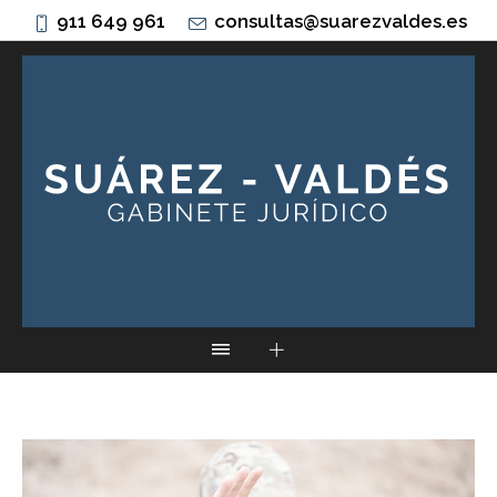
911 649 961
consultas@suarezvaldes.es