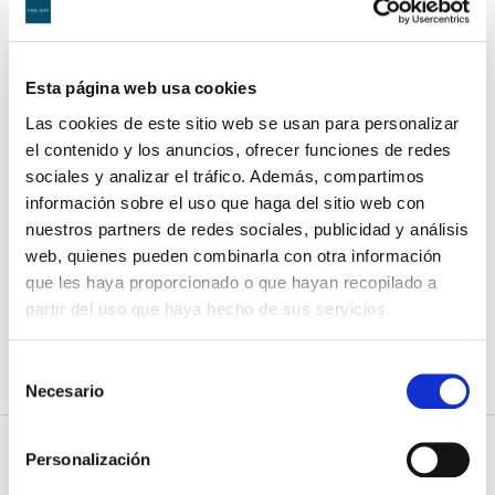
Militar
Compartir en:
Esta página web usa cookies
Facebook
Google+
Twitter
Pinterest
Las cookies de este sitio web se usan para personalizar
el contenido y los anuncios, ofrecer funciones de redes
sociales y analizar el tráfico. Además, compartimos
Tribunal Militar Central condena a un Teniente Coronel
información sobre el uso que haga del sitio web con
nuestros partners de redes sociales, publicidad y análisis
por acoso sexual y abuso de autoridad
web, quienes pueden combinarla con otra información
que les haya proporcionado o que hayan recopilado a
Un precedente clave en la justicia militar: condena a
partir del uso que haya hecho de sus servicios.
un coronel por trato degradante y maltrato de obra
Selección
Necesario
de
consentimiento
Personalización