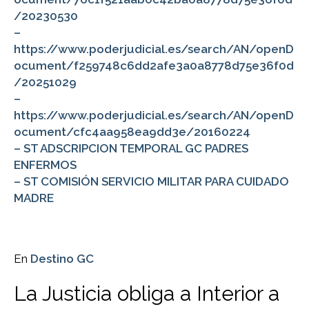
/20230530
–
https://www.poderjudicial.es/search/AN/openD
ocument/f259748c6dd2afe3a0a8778d75e36f0d
/20251029
–
https://www.poderjudicial.es/search/AN/openD
ocument/cfc4aa958ea9dd3e/20160224
– ST ADSCRIPCION TEMPORAL GC PADRES
ENFERMOS
– ST COMISIÓN SERVICIO MILITAR PARA CUIDADO
MADRE
En
Destino GC
La Justicia obliga a Interior a