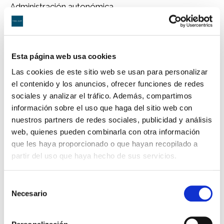
Administración autonómica.
ABOGADO ESPECIALISTA EN
RESPONSABILIDAD PATRIMONIAL
Esta página web usa cookies
DE LA ADMINISTRACIÓN
Las cookies de este sitio web se usan para personalizar
Antecedentes del caso: un nombramiento
el contenido y los anuncios, ofrecer funciones de redes
tardío y un perjuicio evidente
sociales y analizar el tráfico. Además, compartimos
La agente afectada había obtenido una sentencia
información sobre el uso que haga del sitio web con
favorable en 2021 que la reconocía apta para ocupar
nuestros partners de redes sociales, publicidad y análisis
una plaza en la Policía Canaria. Pese a esa resolución
web, quienes pueden combinarla con otra información
judicial firme, su nombramiento efectivo se demoró
que les haya proporcionado o que hayan recopilado a
hasta febrero de 2023, mientras que el resto de sus
partir del uso que haya hecho de sus servicios.
compañeros de promoción fueron nombrados en
febrero de 2021.
Selección
El resultado fue un retraso de 724 días en su
Necesario
de
incorporación, con las consecuencias profesionales,
consentimiento
económicas y personales que ello conllevó: pérdida