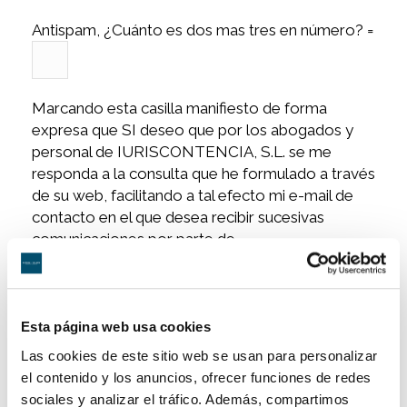
Antispam, ¿Cuánto es dos mas tres en número? =
Marcando esta casilla manifiesto de forma
expresa que SI deseo que por los abogados y
personal de IURISCONTENCIA, S.L. se me
responda a la consulta que he formulado a través
de su web, facilitando a tal efecto mi e-mail de
contacto en el que desea recibir sucesivas
comunicaciones por parte de
IURISCONTENCIA, S.L., que SI acepto y SI
autorizo expresamente el tratamiento de mis
datos personales y la incorporación de los
mismos a un archivo informático, de acuerdo con
Esta página web usa cookies
la Política de Privacidad y que SI autorizo
Las cookies de este sitio web se usan para personalizar
expresamente a que se me remita información
el contenido y los anuncios, ofrecer funciones de redes
jurídica de todo tipo y/o comercial por
sociales y analizar el tráfico. Además, compartimos