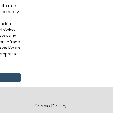
ecto mi e-
I acepto y
o
mación
ctrónico
tos y que
ón (cifrado
mización en
 empresa
Premio De Ley