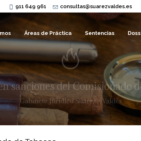
911 649 961
consultas@suarezvaldes.es
omos
Áreas de Práctica
Sentencias
Doss
 en sanciones del Comisionado d
Gabinete Jurídico Suárez - Valdés