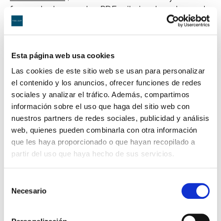
formando documentos PDF unitarios de cada uno de
los siquientes bloques:
-Poder Notarial o Poder Apud Acta:
* En el caso de tener certificado electrónico puede
Esta página web usa cookies
hacer un apud acta a favor de los abogados y
Las cookies de este sitio web se usan para personalizar
procuradores que se indican a continuación, a través
el contenido y los anuncios, ofrecer funciones de redes
del siguiente enlace:
sociales y analizar el tráfico. Además, compartimos
información sobre el uso que haga del sitio web con
https://sedejudicial.justicia.es/-/apoderamiento
nuestros partners de redes sociales, publicidad y análisis
-apud-acta
web, quienes pueden combinarla con otra información
que les haya proporcionado o que hayan recopilado a
* En el caso de optar por realizar un Poder Notarial,
partir del uso que haya hecho de sus servicios.
deberá aportar copia autorizada de poder notarial
para pleitos con facultades expresas de sustitución a
favor de los letrados y procuradores de Madrid que
Selección
Necesario
se indican a continuación:
de
consentimiento
Abogado Antonio Suárez-Valdés González