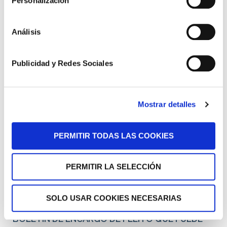
Personalización
(Madrid, nº 52396) (DNI 50724837Q)
Abogada Regina Dorado Martín (Madrid, nº
Análisis
85618) (DNI 70977163Z)
Abogada María Cruz Pachón (Madrid, nº 137825)
Publicidad y Redes Sociales
(DNI 49152636A)
Abogado Rafael Eduardo Juan Matamoros Martín
(Castellon, nº 3872 ) (DNI 50801137W)
Mostrar detalles
Abogado Juan Manuel García Labajo (Madrid, nº
16112) (DNI 50410264Z)
PERMITIR TODAS LAS COOKIES
Procurador: Jose Javier Freixa Iruela (Madrid, nº
785) (DNI 00403413Q)
PERMITIR LA SELECCIÓN
Procurador: Marta Ureba Álvarez Ossorio
(Madrid, nº 42052) (DNI 31255902Y)
SOLO USAR COOKIES NECESARIAS
*BOLETIN DE ENCARGO DE PLEITO QUE PUEDE