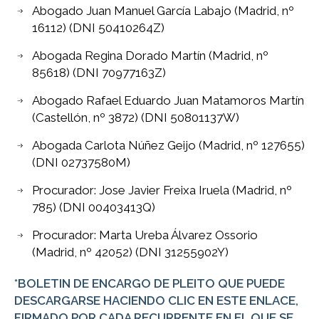
Abogado Juan Manuel García Labajo (Madrid, nº
16112) (DNI 50410264Z)
Abogada Regina Dorado Martín (Madrid, nº
85618) (DNI 70977163Z)
Abogado Rafael Eduardo Juan Matamoros Martín
(Castellón, nº 3872) (DNI 50801137W)
Abogada Carlota Núñez Geijo (Madrid, nº 127655)
(DNI 02737580M)
Procurador: Jose Javier Freixa Iruela (Madrid, nº
785) (DNI 00403413Q)
Procurador: Marta Ureba Álvarez Ossorio
(Madrid, nº 42052) (DNI 31255902Y)
*BOLETIN DE ENCARGO DE PLEITO QUE PUEDE
DESCARGARSE HACIENDO CLIC EN ESTE ENLACE,
FIRMADO POR CADA RECURRENTE EN EL QUE SE